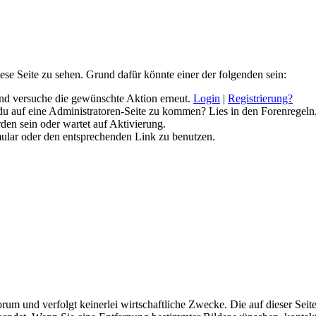
iese Seite zu sehen. Grund dafür könnte einer der folgenden sein:
n und versuche die gewünschte Aktion erneut.
Login
|
Registrierung?
t du auf eine Administratoren-Seite zu kommen? Lies in den Forenregeln
den sein oder wartet auf Aktivierung.
rmular oder den entsprechenden Link zu benutzen.
forum und verfolgt keinerlei wirtschaftliche Zwecke. Die auf dieser Se