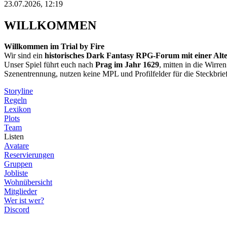
23.07.2026, 12:19
WILLKOMMEN
Willkommen im Trial by Fire
Wir sind ein
historisches Dark Fantasy RPG-Forum mit einer Alt
Unser Spiel führt euch nach
Prag im Jahr 1629
, mitten in die Wirre
Szenentrennung, nutzen keine MPL und Profilfelder für die Steckbrie
Storyline
Regeln
Lexikon
Plots
Team
Listen
Avatare
Reservierungen
Gruppen
Jobliste
Wohnübersicht
Mitglieder
Wer ist wer?
Discord